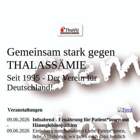
Gemeinsam stark gegen
THALASSÄMIE
Seit 1995 - Der Verein für
Deutschland!
Veranstaltungen
09.06.2026
Infoabend - Ernährung für Patient*innen mit
-
Hämoglobinopathien
09.06.2026
Einladung zum Infoabend Liebe Patient*innen,
liebe Angehörige, wir laden euch ganz herzlich