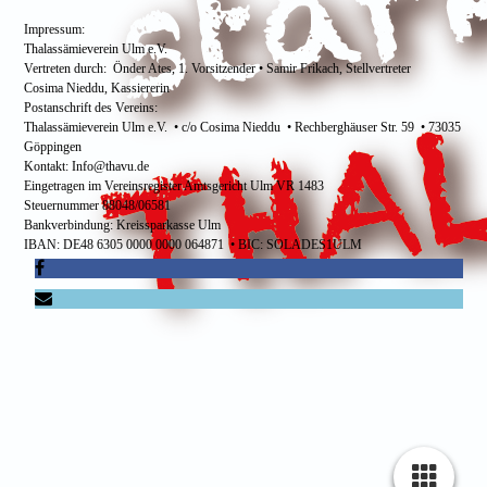
Impressum:
Thalassämieverein Ulm e.V.
Vertreten durch: Önder Ates, 1. Vorsitzender • Samir Frikach, Stellvertreter
Cosima Nieddu, Kassiererin
Postanschrift des Vereins:
Thalassämieverein Ulm e.V. • c/o Cosima Nieddu • Rechberghäuser Str. 59 • 73035
Göppingen
Kontakt: Info@thavu.de
Eingetragen im Vereinsregister Amtsgericht Ulm VR 1483
Steuernummer 88048/06581
Bankverbindung: Kreissparkasse Ulm
IBAN: DE48 6305 0000 0000 064871 • BIC: SOLADES1ULM