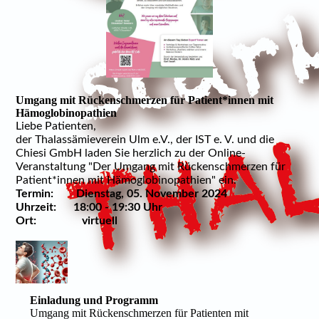
Umgang mit Rückenschmerzen für Patient*innen mit
Hämoglobinopathien
Liebe Patienten,
der Thalassämieverein Ulm e.V., der IST e. V. und die
Chiesi GmbH laden Sie herzlich zu der Online-
Veranstaltung "Der Umgang mit Rückenschmerzen für
Patient*innen mit Hämoglobinopathien" ein.
Termin: Dienstag, 05. November 2024
Uhrzeit: 18:00 - 19:30 Uhr
Ort: virtuell
Einladung und Programm
Umgang mit Rückenschmerzen für Patienten mit