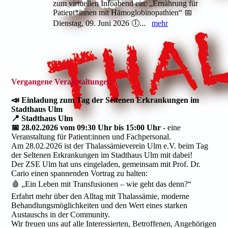
zum virtuellen Infoabend ein: „Ernährung für
Patient*innen mit Hämoglobinopathien“ 📅
Dienstag, 09. Juni 2026 🕕...
mehr
Vergangene Veranstaltungen
📣 Einladung zum Tag der Seltenen Erkrankungen im
Stadthaus Ulm
📍 Stadthaus Ulm
📅 28.02.2026 vom 09:30 Uhr bis 15:00 Uhr
- eine
Veranstaltung für Patient:innen und Fachpersonal.
Am 28.02.2026 ist der Thalassämieverein Ulm e.V. beim Tag
der Seltenen Erkrankungen im Stadthaus Ulm mit dabei!
Der ZSE Ulm hat uns eingeladen, gemeinsam mit Prof. Dr.
Cario einen spannenden Vortrag zu halten:
🩸 „Ein Leben mit Transfusionen – wie geht das denn?“
Erfahrt mehr über den Alltag mit Thalassämie, moderne
Behandlungsmöglichkeiten und den Wert eines starken
Austauschs in der Community.
Wir freuen uns auf alle Interessierten, Betroffenen, Angehörigen