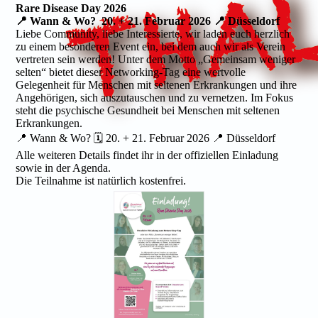
Rare Disease Day 2026
📍 Wann & Wo? 20. + 21. Februar 2026 📍 Düsseldorf
Liebe Community, liebe Interessierte, wir laden euch herzlich
zu einem besonderen Event ein, bei dem auch wir als Verein
vertreten sein werden! Unter dem Motto „Gemeinsam weniger
selten“ bietet dieser Networking-Tag eine wertvolle
Gelegenheit für Menschen mit seltenen Erkrankungen und ihre
Angehörigen, sich auszutauschen und zu vernetzen. Im Fokus
steht die psychische Gesundheit bei Menschen mit seltenen
Erkrankungen.
📍 Wann & Wo? 🗓 20. + 21. Februar 2026 📍 Düsseldorf
Alle weiteren Details findet ihr in der offiziellen Einladung
sowie in der Agenda.
Die Teilnahme ist natürlich kostenfrei.