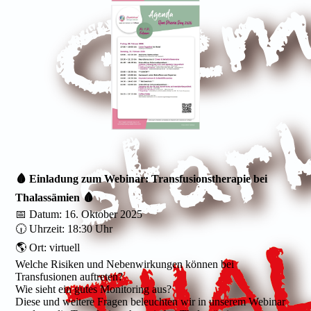
🩸 Einladung zum Webinar: Transfusionstherapie bei
Thalassämien 🩸
📅 Datum: 16. Oktober 2025
🕡 Uhrzeit: 18:30 Uhr
🌎 Ort: virtuell
Welche Risiken und Nebenwirkungen können bei
Transfusionen auftreten?
Wie sieht ein gutes Monitoring aus?
Diese und weitere Fragen beleuchten wir in unserem Webinar