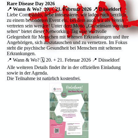
Rare Disease Day 2026
📍 Wann & Wo? 20. + 21. Februar 2026 📍 Düsseldorf
Liebe Community, liebe Interessierte, wir laden euch herzlich
zu einem besonderen Event ein, bei dem auch wir als Verein
vertreten sein werden! Unter dem Motto „Gemeinsam weniger
selten“ bietet dieser Networking-Tag eine wertvolle
Gelegenheit für Menschen mit seltenen Erkrankungen und ihre
Angehörigen, sich auszutauschen und zu vernetzen. Im Fokus
steht die psychische Gesundheit bei Menschen mit seltenen
Erkrankungen.
📍 Wann & Wo? 🗓 20. + 21. Februar 2026 📍 Düsseldorf
Alle weiteren Details findet ihr in der offiziellen Einladung
sowie in der Agenda.
Die Teilnahme ist natürlich kostenfrei.