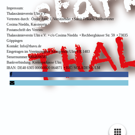
Impressum:
Thalassämieverein Ulm e.V.
Vertreten durch: Önder Ates, 1. Vorsitzender • Samir Frikach, Stellvertreter
Cosima Nieddu, Kassiererin
Postanschrift des Vereins:
Thalassämieverein Ulm e.V. • c/o Cosima Nieddu • Rechberghäuser Str. 59 • 73035
Göppingen
Kontakt: Info@thavu.de
Eingetragen im Vereinsregister Amtsgericht Ulm VR 1483
Steuernummer 88048/06581
Bankverbindung: Kreissparkasse Ulm
IBAN: DE48 6305 0000 0000 064871 • BIC: SOLADES1ULM