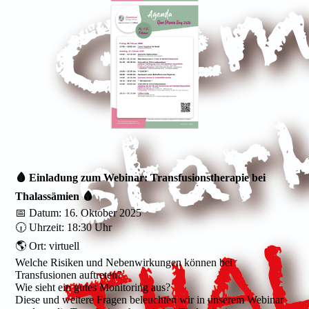
🩸 Einladung zum Webinar: Transfusionstherapie bei
Thalassämien 🩸
📅 Datum: 16. Oktober 2025
🕡 Uhrzeit: 18:30 Uhr
🌎 Ort: virtuell
Welche Risiken und Nebenwirkungen können bei
Transfusionen auftreten?
Wie sieht ein gutes Monitoring aus?
Diese und weitere Fragen beleuchten wir in unserem Webinar