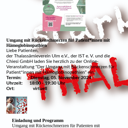
Umgang mit Rückenschmerzen für Patient*innen mit
Hämoglobinopathien
Liebe Patienten,
der Thalassämieverein Ulm e.V., der IST e. V. und die
Chiesi GmbH laden Sie herzlich zu der Online-
Veranstaltung "Der Umgang mit Rückenschmerzen für
Patient*innen mit Hämoglobinopathien" ein.
Termin: Dienstag, 05. November 2024
Uhrzeit: 18:00 - 19:30 Uhr
Ort: virtuell
Einladung und Programm
Umgang mit Rückenschmerzen für Patienten mit