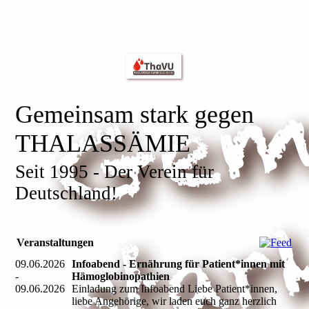
Gemeinsam stark gegen
THALASSÄMIE
Seit 1995 - Der Verein für
Deutschland!
Veranstaltungen
09.06.2026
Infoabend - Ernährung für Patient*innen mit
-
Hämoglobinopathien
09.06.2026
Einladung zum Infoabend Liebe Patient*innen,
liebe Angehörige, wir laden euch ganz herzlich