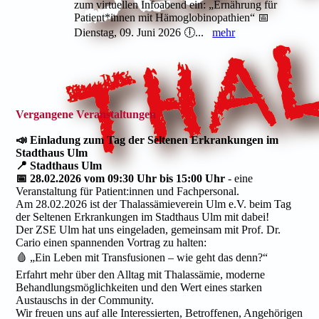
zum virtuellen Infoabend ein: „Ernährung für
Patient*innen mit Hämoglobinopathien“ 📅
Dienstag, 09. Juni 2026 🕕...
mehr
Vergangene Veranstaltungen
📣 Einladung zum Tag der Seltenen Erkrankungen im
Stadthaus Ulm
📍 Stadthaus Ulm
📅 28.02.2026 vom 09:30 Uhr bis 15:00 Uhr
- eine
Veranstaltung für Patient:innen und Fachpersonal.
Am 28.02.2026 ist der Thalassämieverein Ulm e.V. beim Tag
der Seltenen Erkrankungen im Stadthaus Ulm mit dabei!
Der ZSE Ulm hat uns eingeladen, gemeinsam mit Prof. Dr.
Cario einen spannenden Vortrag zu halten:
🩸 „Ein Leben mit Transfusionen – wie geht das denn?“
Erfahrt mehr über den Alltag mit Thalassämie, moderne
Behandlungsmöglichkeiten und den Wert eines starken
Austauschs in der Community.
Wir freuen uns auf alle Interessierten, Betroffenen, Angehörigen