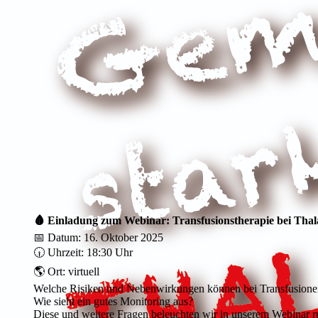
🩸 Einladung zum Webinar: Transfusionstherapie bei Thal
📅 Datum: 16. Oktober 2025
🕡 Uhrzeit: 18:30 Uhr
🌎 Ort: virtuell
Welche Risiken und Nebenwirkungen können bei Transfusionen
Wie sieht ein gutes Monitoring aus?
Diese und weitere Fragen beleuchten wir in unserem Webinar r