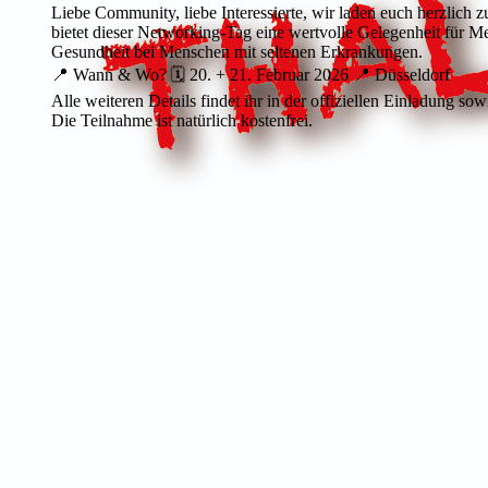
Liebe Community, liebe Interessierte, wir laden euch herzlich
bietet dieser Networking-Tag eine wertvolle Gelegenheit für M
Gesundheit bei Menschen mit seltenen Erkrankungen.
📍 Wann & Wo? 🗓 20. + 21. Februar 2026 📍 Düsseldorf
Alle weiteren Details findet ihr in der offiziellen Einladung so
Die Teilnahme ist natürlich kostenfrei.