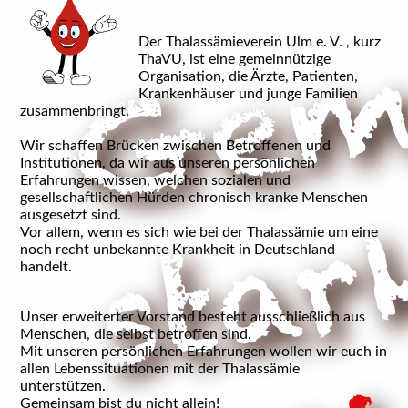
Der Thalassämieverein Ulm e. V. , kurz
ThaVU, ist eine gemeinnützige
Organisation, die Ärzte, Patienten,
Krankenhäuser und junge Familien
zusammenbringt.
Wir schaffen Brücken zwischen Betroffenen und
Institutionen, da wir aus unseren persönlichen
Erfahrungen wissen, welchen sozialen und
gesellschaftlichen Hürden chronisch kranke Menschen
ausgesetzt sind.
Vor allem, wenn es sich wie bei der Thalassämie um eine
noch recht unbekannte Krankheit in Deutschland
handelt.
Unser erweiterter Vorstand besteht ausschließlich aus
Menschen, die selbst betroffen sind.
Mit unseren persönlichen Erfahrungen wollen wir euch in
allen Lebenssituationen mit der Thalassämie
unterstützen.
Gemeinsam bist du nicht allein!