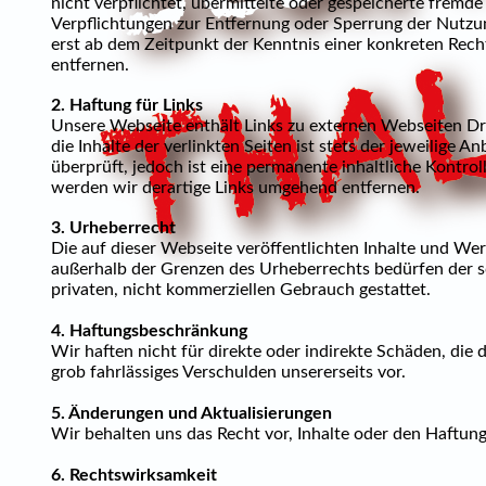
nicht verpflichtet, übermittelte oder gespeicherte frem
Verpflichtungen zur Entfernung oder Sperrung der Nutzun
erst ab dem Zeitpunkt der Kenntnis einer konkreten Rec
entfernen.
2. Haftung für Links
Unsere Webseite enthält Links zu externen Webseiten Dri
die Inhalte der verlinkten Seiten ist stets der jeweilige
überprüft, jedoch ist eine permanente inhaltliche Kontr
werden wir derartige Links umgehend entfernen.
3. Urheberrecht
Die auf dieser Webseite veröffentlichten Inhalte und We
außerhalb der Grenzen des Urheberrechts bedürfen der sc
privaten, nicht kommerziellen Gebrauch gestattet.
4. Haftungsbeschränkung
Wir haften nicht für direkte oder indirekte Schäden, die
grob fahrlässiges Verschulden unsererseits vor.
5. Änderungen und Aktualisierungen
Wir behalten uns das Recht vor, Inhalte oder den Haftung
6. Rechtswirksamkeit