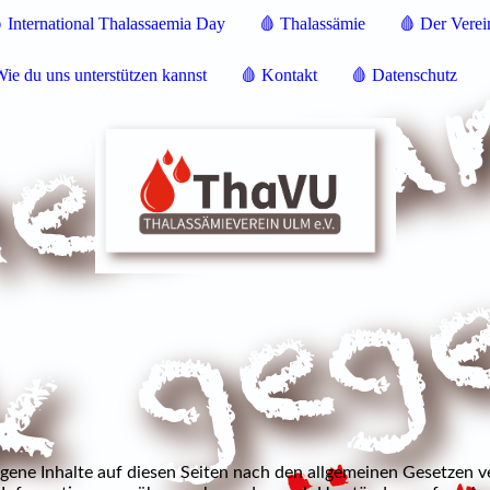
 International Thalassaemia Day
🩸 Thalassämie
🩸 Der Verei
ie du uns unterstützen kannst
🩸 Kontakt
🩸 Datenschutz
igene Inhalte auf diesen Seiten nach den allgemeinen Gesetzen 