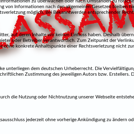
de Informationen zu überwachen oder nach Umständen zu forschen,
g von Informationen nach den allgemeinen Gesetzen bleiben hie
htsverletzung möglich. Bei Bekanntwerden entsprechender Rech
tter, auf deren Inhalte wir keinen Einfluss haben. Deshalb über
 Anbieter oder Betreiber verantwortlich. Zum Zeitpunkt der Verli
olle ohne konkrete Anhaltspunkte einer Rechtsverletzung nicht 
rke unterliegen dem deutschen Urheberrecht. Die Vervielfältigun
hriftlichen Zustimmung des jeweiligen Autors bzw. Erstellers. 
 durch die Nutzung oder Nichtnutzung unserer Webseite entstehen,
sausschluss jederzeit ohne vorherige Ankündigung zu ändern ode