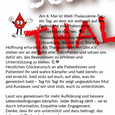
Am 8. Mai ist Welt-Thalassämie-Tag –
ein Tag, an dem wir weltweit auf die
Bedeutung von Thalassämie
aufmerksam machen. 🌍
Thalassämie ist eine lebenslange
Erkrankung, die viel Mut, Stärke und
Hoffnung erfordert. Als Thalassämieverein Ulm e.V.
stehen wir an der Seite aller Betroffenen und setzen uns
dafür ein, das Bewusstsein zu erhöhen und
Unterstützung zu bieten. 💪💙
Herzlichen Glückwunsch an alle Patientinnen und
Patienten! Ihr seid wahre Kämpfer und habt bereits so
viel erreicht. Seid stolz auf euch, auf alles, was ihr
gemeistert habt – Tag für Tag! Ihr zeigt unglaublichen Mut
und Ausdauer, und wir sind stolz, euch zu unterstützen.
Lasst uns gemeinsam für mehr Aufklärung und bessere
Lebensbedingungen kämpfen. Jeder Beitrag zählt – sei es
durch Information, Empathie oder Engagement.
Danke, dass ihr uns unterstützt und dazu beitragt, das