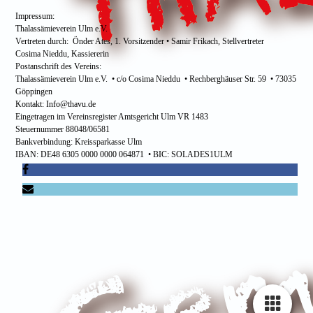
Impressum:
Thalassämieverein Ulm e.V.
Vertreten durch: Önder Ates, 1. Vorsitzender • Samir Frikach, Stellvertreter
Cosima Nieddu, Kassiererin
Postanschrift des Vereins:
Thalassämieverein Ulm e.V. • c/o Cosima Nieddu • Rechberghäuser Str. 59 • 73035
Göppingen
Kontakt: Info@thavu.de
Eingetragen im Vereinsregister Amtsgericht Ulm VR 1483
Steuernummer 88048/06581
Bankverbindung: Kreissparkasse Ulm
IBAN: DE48 6305 0000 0000 064871 • BIC: SOLADES1ULM